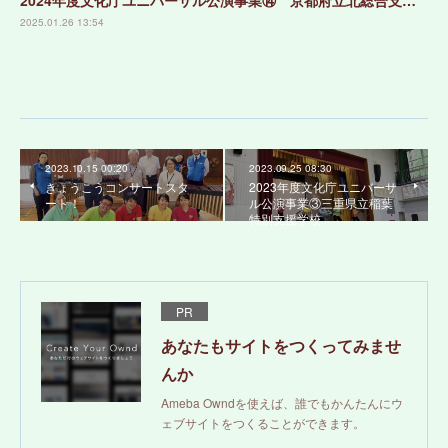
2024年度文化庁ユニバーサル公演事業⑭ 京都府立北総合支援学校
2025.01.26 13:54
2023.10.15 00:20
2023.09.25 08:30
きょうこうコンサートスタ
2023年度文化庁ユニバーサ
ート！
ル公演事業③三重県立稲葉
特別支援学校
PR
あなたもサイトをつくってみませ
んか
Ameba Owndを使えば、誰でもかんたんにウ
ェブサイトをつくることができます。