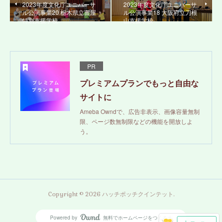
2023年度文化庁ユニバーサ
2023年度文化庁ユニバーサ
ル公演事業20 栃木県立富屋
ル公演事業18 大阪府立刀根
特別支援学校
山支援学校
PR
プレミアムプランでもっと自由な
サイトに
Ameba Owndで、広告非表示、画像容量無制
限、ページ数無制限などの機能を開放しよ
う。
Copyright ©
2026
ハッチポッチクインテット
.
Powered by
無料でホームページをつくろう
AmebaOwnd