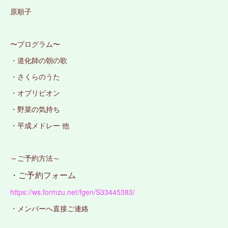
原順子
〜プログラム〜
・道化師の朝の歌
・さくらのうた
・オブリビオン
・野菜の気持ち
・平成メドレー 他
～ご予約方法～
・ご予約フォーム
https://ws.formzu.net/fgen/S33445383/
・メンバーへ直接ご連絡