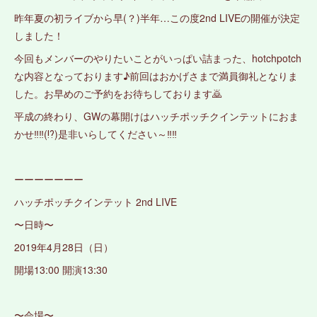
昨年夏の初ライブから早(？)半年…この度2nd LIVEの開催が決定
しました！
今回もメンバーのやりたいことがいっぱい詰まった、hotchpotch
な内容となっております♪前回はおかげさまで満員御礼となりま
した。お早めのご予約をお待ちしております🙇
平成の終わり、GWの幕開けはハッチポッチクインテットにおま
かせ‼️‼️(⁉️)是非いらしてください～‼️‼️
ーーーーーーー
ハッチポッチクインテット 2nd LIVE
〜日時〜
2019年4月28日（日）
開場13:00 開演13:30
〜会場〜