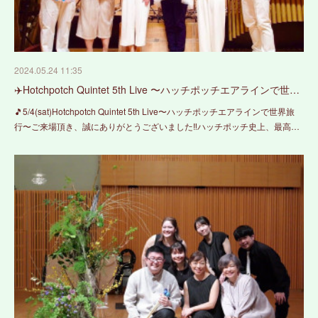
2024.05.24 11:35
✈️Hotchpotch Quintet 5th Live 〜ハッチポッチエアラインで世…
🎵5/4(sat)Hotchpotch Quintet 5th Live〜ハッチポッチエアラインで世界旅
行〜ご来場頂き、誠にありがとうございました‼️ハッチポッチ史上、最高…