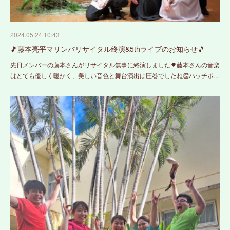
2024.05.24 10:43
🎵藤本亮平マリンバリサイタル終演&5thライブのお知らせ🎵
先日メンバーの藤本さんがリサイタル無事に終演しました🌳藤本さんの音楽
はとても優しく暖かく、美しい音色と舞台演出は圧巻でしたね👏ハッチポ…