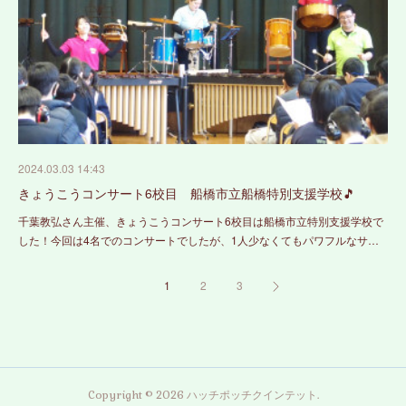
2024.03.03 14:43
きょうこうコンサート6校目 船橋市立船橋特別支援学校🎵
千葉教弘さん主催、きょうこうコンサート6校目は船橋市立特別支援学校で
した！今回は4名でのコンサートでしたが、1人少なくてもパワフルなサ…
1
2
3
Copyright ©
2026
ハッチポッチクインテット
.