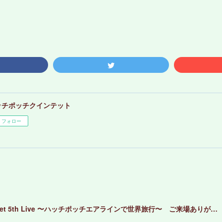
ッチポッチクインテット
フォロー
✈️Hotchpotch Quintet 5th Live 〜ハッチポッチエアラインで世界旅行〜 ご来場ありがとうございました！