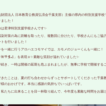
益財団法人 日本教育公務員弘済会千葉支部）主催の県内の特別支援学校
りました！
のは君津特別支援学校さんです✨
感染対策の為に距離を取ったり、複数回に分けたり、学校さんにもご協
ートを行いました！
ンを一緒に行うアロハエコモマイでは、カモメのジョーくんも一緒に！
🌺🌴🏄🏏」を表現☺️✨素敵な笑顔が溢れていました✨
が続き、一時は開催の延期も危ぶまれましたが、無事に学校で開催する
できたことは、夏の打ち合わせからずっとサポートしてくださった千葉
皆様のおかげです。本当に感謝の気持ちでいっぱいです。
、私たちに出来ることを目一杯取り組んで、今年度も素敵な時間をお届