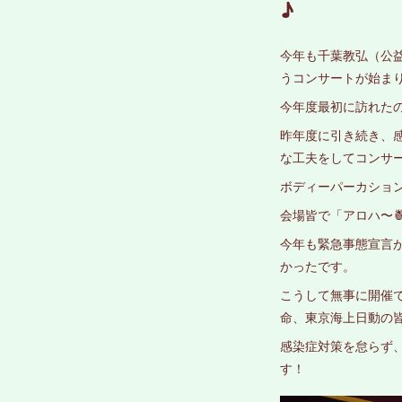
♪
今年も千葉教弘（公
うコンサートが始ま
今年度最初に訪れた
昨年度に引き続き、
な工夫をしてコンサ
ボディーパーカショ
会場皆で「アロハ〜🍍
今年も緊急事態宣言
かったです。
こうして無事に開催
命、東京海上日動の
感染症対策を怠らず
す！