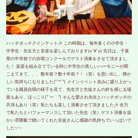
ハッチポッチクインテット🎶 この時期は、毎年多くの小学生・
中学生・先生方と音楽を楽しんでおります(о´∀`о) 先日は、千葉
県の中学校での合唱コンクールでゲスト演奏をさせて頂きまし
た！ 楽器を組み立てている時に中学生の美しいハーモニーが聞
こえてきて、、、数年前？数十年前？！（笑）を思い出し、懐か
しい気持ちになりました(*´꒳`*) メインイベント並みに盛り上がっ
ている職員合唱の様子を見て、先生方と生徒さんの絆を感じる場
面もあり、ほっこり(*´ー｀*) そんな愛され先生とハッチポッチの
共演もあり（笑）私たちも楽しく演奏させて頂きました🎶 全力
で私たちとパフォーマンスして頂いた先生（笑）ゲスト演奏を温
かい雰囲氣で聴いてくれた生徒さんに感謝の気持ちでいっぱいで
した✨✨