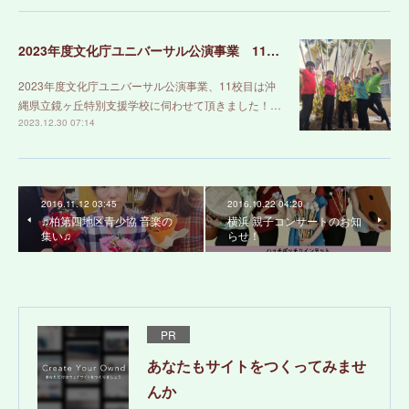
2023年度文化庁ユニバーサル公演事業 11、沖縄県立鏡ヶ丘特別支援学校
2023年度文化庁ユニバーサル公演事業、11校目は沖
縄県立鏡ヶ丘特別支援学校に伺わせて頂きました！…
2023.12.30 07:14
2016.11.12 03:45
2016.10.22 04:20
♫柏第四地区青少協 音楽の
横浜 親子コンサートのお知
集い♫
らせ！
PR
あなたもサイトをつくってみませ
んか