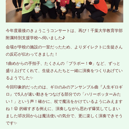
今年度最後のきょうこうコンサートは、再び！千葉大学教育学部
附属特別支援学校へ伺いました♪
会場が学校の施設の一室だったため、よりダイレクトに生徒さん
の反応が伝わってきました！
1曲めからの手拍子、たくさんの「ブラボー！⚽」️など、ずっと
盛り上げてくれて、生徒さんたちと一緒に演奏をつくりあげてい
るようでした✨
今回印象的だったのは、ギロのみのアンサンブル曲『人生ギロギ
ロ』で5人が速い動きをつなげる部分での「ハリーポッターみた
い！」という声！確かに、杖で魔法をかけているようにみえます
ね！😲 的確すぎる例えに、演奏しながら思わず爆笑してしまい
ました🤣次回からは魔法使いの気分で、更に楽しく演奏できそう
です✨